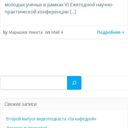
молодых ученых в рамках VI Ежегодной научно-
практической конференции […]
Подробнее
by
Марышев Никита
on
Май 4
Поиск
Свежие записи
Второй выпуск видеоподкаста «За кафедрой»
Дорогие выпускники!