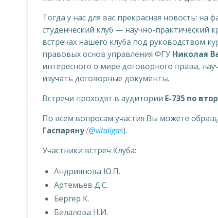
Тогда у нас для вас прекрасная новость: на
студенческий клуб — научно-практический к
встречах нашего клуба под руководством к
правовых основ управления ФГУ
Николая В
интересного о мире договорного права, нау
изучать договорные документы.
Встречи проходят в аудитории
Е-735 по вто
По всем вопросам участия Вы можете обращ
Гаспаряну
(
@vitaligas
).
Участники встреч Клуба:
Андриянова Ю.П.
Артемьев Д.С.
Бергер К.
Билалова Н.И.