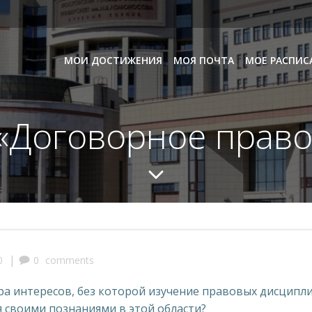
МОИ ДОСТИЖЕНИЯ
МОЯ ПОЧТА
МОЕ РАСПИС
 «Договорное право
|
0
0
comments
а интересов, без которой изучение правовых дисципли
я своими познаниями в этой области?