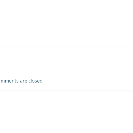
Навигация
по
mments are closed
записям