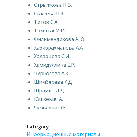
Стрыжкова П.В.
Сыкеева П.Ю.
Титов С.А.
Толстых М.И.
Филимендикова А.Ю.
Хабибрахманова А.А.
Хадарцева С.И.
Хамидуллина Е.Р.
Чурносова А.К.
Шимберева К.Д.
Шрамко Д.Д.
Юшкевич А.
Яковлева О.Е.
Category
Информационные материалы