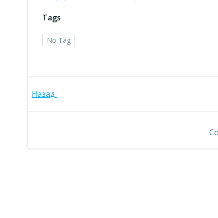
Tags
No Tag
Навигация
Назад
по
Co
записям