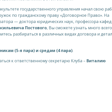
 факультете государственного управления начал свою ра
ружок по гражданскому праву «Договорное Право». На
уратора — доктора юридических наук, профессора кафе
асильевича Постового
, Вы сможете узнать много всего
читесь разбираться в различных видах договора и дета
рникам (5-я пара) и средам (4 пара)
.
аться к ответственному секретарю Клуба –
Виталию