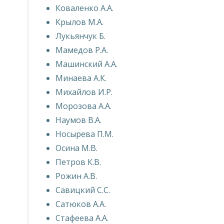
Коваленко А.А.
Крылов М.А.
Лукьянчук Б.
Мамедов Р.А.
Машинский А.А.
Минаева А.К.
Михайлов И.Р.
Морозова А.А.
Наумов В.А.
Носырева П.М.
Осина М.В.
Петров К.В.
Рожин А.В.
Савицкий С.С.
Сатюков А.А.
Стафеева А.А.