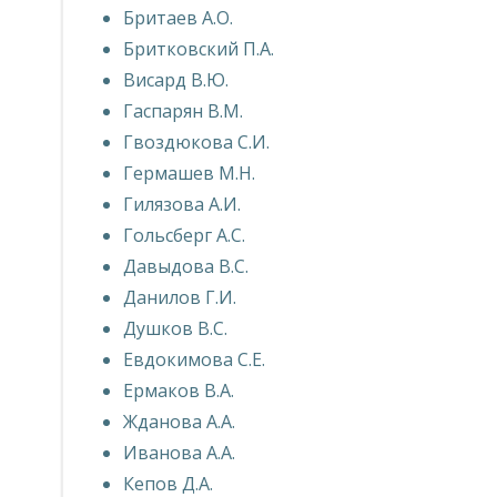
Бритаев А.О.
Бритковский П.А.
Висард В.Ю.
Гаспарян В.М.
Гвоздюкова С.И.
Гермашев М.Н.
Гилязова А.И.
Гольсберг А.С.
Давыдова В.С.
Данилов Г.И.
Душков В.С.
Евдокимова С.Е.
Ермаков В.А.
Жданова А.А.
Иванова А.А.
Кепов Д.А.