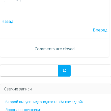
Навигация
Назад
Навигация
Вперед
по
по
записям
Comments are closed
записям
Поиск
Свежие записи
Второй выпуск видеоподкаста «За кафедрой»
Дорогие выпускники!