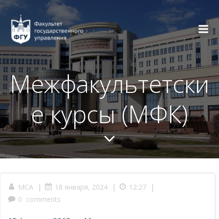
Перейти
к
содержимому
Межфакультетски
е курсы (МФК)
|
|
|
МСА
18 января, 2024
12:27
0
comments