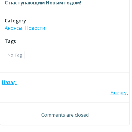
С наступающим Новым годом!
Category
Анонсы
Новости
Tags
No Tag
Навигация
Назад
Навигация
Вперед
по
по
записям
Comments are closed
записям