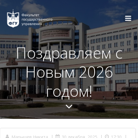
Перейти
к
содержимому
Поздравляем с
Новым 2026
годом!
|
|
|
Марышев Никита
30 декабря, 2025
17:30