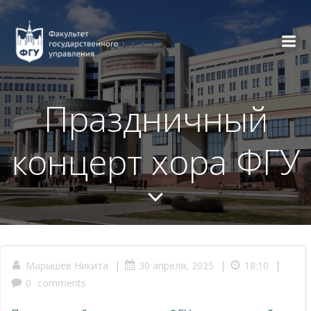
Перейти
к
содержимому
Праздничный
концерт хора ФГУ
|
|
|
Марышев Никита
30 апреля, 2025
18:10
0
comments