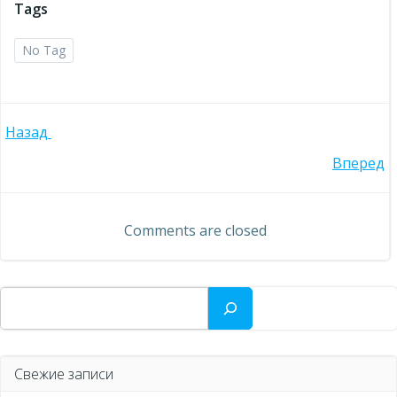
Tags
No Tag
Навигация
Назад
Навигация
Вперед
по
по
записям
Comments are closed
записям
Поиск
Свежие записи