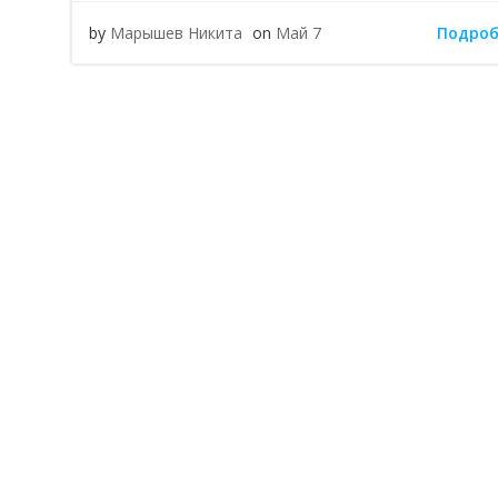
Подроб
by
Марышев Никита
on
Май 7