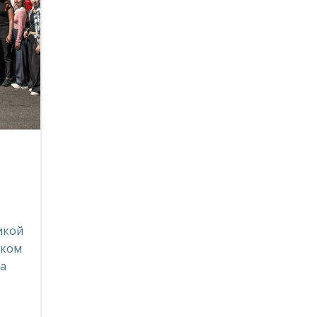
икой
ском
ра