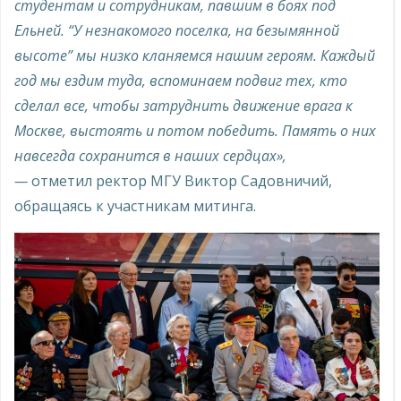
студентам и сотрудникам, павшим в боях под
Ельней. “У незнакомого поселка, на безымянной
высоте” мы низко кланяемся нашим героям. Каждый
год мы ездим туда, вспоминаем подвиг тех, кто
сделал все, чтобы затруднить движение врага к
Москве, выстоять и потом победить. Память о них
навсегда сохранится в наших сердцах»,
—
отметил ректор МГУ Виктор Садовничий,
обращаясь к участникам митинга.