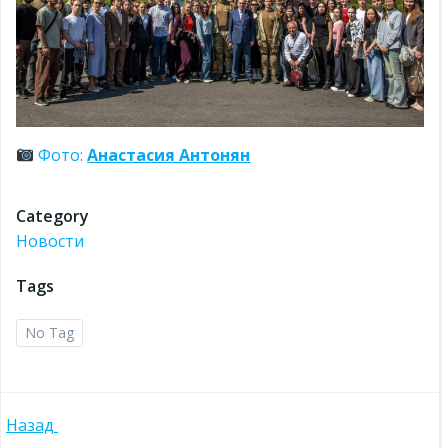
Фото:
Анастасия Антонян
Category
Новости
Tags
No Tag
Навигация
Назад