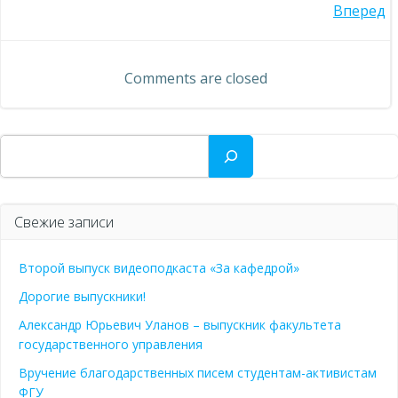
Навигация
Вперед
по
по
записям
Comments are closed
записям
Поиск
Свежие записи
Второй выпуск видеоподкаста «За кафедрой»
Дорогие выпускники!
Александр Юрьевич Уланов – выпускник факультета
государственного управления
Вручение благодарственных писем студентам-активистам
ФГУ