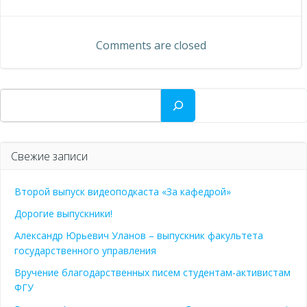
Навигация
по
по
записям
Comments are closed
записям
Поиск
Свежие записи
Второй выпуск видеоподкаста «За кафедрой»
Дорогие выпускники!
Александр Юрьевич Уланов – выпускник факультета
государственного управления
Вручение благодарственных писем студентам-активистам
ФГУ